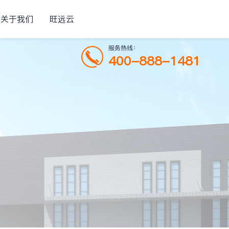
关于我们
旺远云
服务热线：
400-888-1481
产品预览
公共建筑解决方案
消防、配用
以智慧能源管理为核心，包含智慧消防、智慧
理、维护托管等
停车、能耗管理、直饮水管理···
城市智慧水务解决方案
理、运维指导等
消防、智慧
以水务企业的供排水安全、控漏降损、节能降
耗、优质服务为目标···