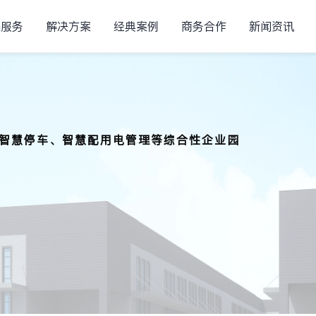
品服务
解决方案
经典案例
商务合作
新闻资讯
智慧水务系统
案
高等院校解决方案
智慧停车、智慧配用电管理等综合性企业园
核心，包含智慧安防、智慧
以智慧能源管理为核心，包含智慧
的线上云服务平台
GIS系统、泵房管理、业务管
用电管理···
电管理、直饮水管理、管网监测···
智能配用电监测系统
案
商业中心解决方案
计查询、能耗分析等
实时监控、运行分析、档案管
核心，包含智慧安防、智慧
以智慧能源管理为核心，包含智慧
物业管理···
停车、用电安全、物业管理···
警管理、电气安全等
决方案
管控系统
景下，为打破城乡界限，实
配置...
销差分析、分区水平衡等