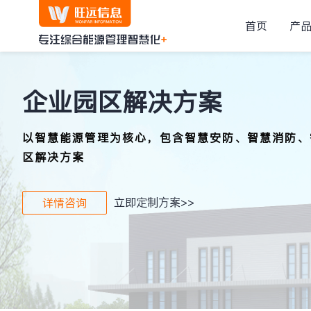
首页
产
云平台/软件
云平台/软件
解决方案
企业园区解决方案
能源网关
旺远云平台
企业园区解决方
HOT
以智慧能源管理为核心，包含智慧安防、智慧消防、
以智慧能源管理为
解决全方面能源管理需求
区解决方案
消防、智慧停车、配
解决方案
智能抄表与计费系统
居民小区解决方
集抄管理、抄表收费、统
旺远信息针对不同行业提
立即定制方案>>
详情咨询
以智慧能源管理为
供定制化的解决方案
能耗监测管理系统
停车、直饮水管理、
用能诊断、用能监测、告
咨询电话：
400-888-1481
城乡智慧水务解
基于DMA分区的漏损
在乡村振兴战略背
现水资源的统一管理和
漏损分析、远程感知、产