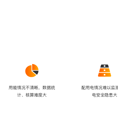
直饮水系统
查看所有产品
档案管理、营销管理、业
咨询电话：
400-888-1481
用能情况不清晰，数据统
配用电情况难以监
计、核算难度大
电安全隐患大