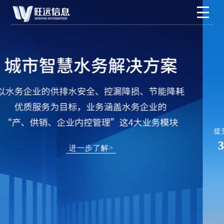
能耗监测管理系统
以“碳中和、碳达峰”为目标,以数字化手段
为企业节能、增效
提升管理效益
降低用能成本
降低人工成本
35%
20%
42%
进一步了解>